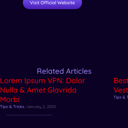
Visit Official Website
Related Articles
Lorem Ipsum VPN: Dolor
Bes
Nulla & Amet Glavrida
Ves
Morbi
Tips & 
Tips & Tricks
/
January 2, 2025