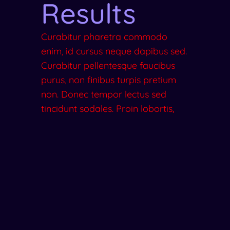
Results
Curabitur pharetra commodo
enim, id cursus neque dapibus sed.
Curabitur pellentesque faucibus
purus, non finibus turpis pretium
non. Donec tempor lectus sed
tincidunt sodales. Proin lobortis,
nibh eget tincidunt placerat, elit
sem luctus est, sed cursus enim
mauris vel odio.
19.7%
Decrease in bounce rate
67%