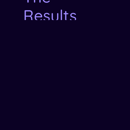
Results
Curabitur pharetra commodo
enim, id cursus neque dapibus sed.
Curabitur pellentesque faucibus
purus, non finibus turpis pretium
non. Donec tempor lectus sed
tincidunt sodales. Proin lobortis,
nibh eget tincidunt placerat, elit
sem luctus est, sed cursus enim
mauris vel odio.
19.7%
Decrease in bounce rate